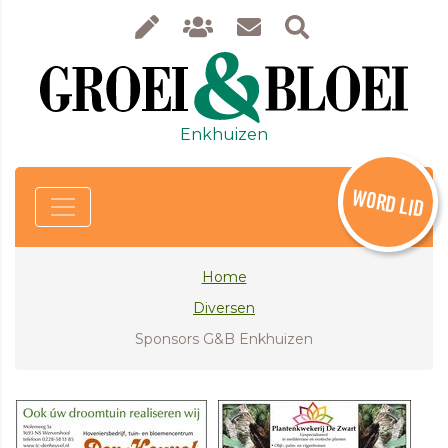
Enkhuizen
WORD LID
Home
Diversen
Sponsors G&B Enkhuizen